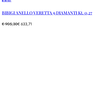
BIBIGI
BIBIGI ANELLO VERETTA 9 DIAMANTI Kt. 0,27
€
905,30
€
633,71