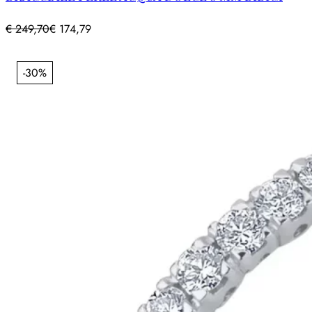
€
249,70
€
174,79
-30%