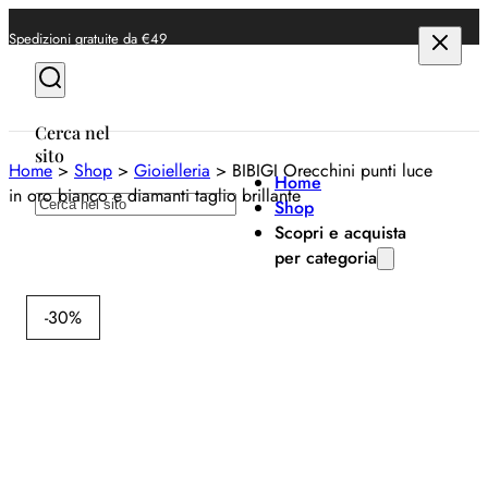
Spedizioni gratuite da €49
Cerca nel
sito
Home
>
Shop
>
Gioielleria
>
BIBIGI Orecchini punti luce
Home
in oro bianco e diamanti taglio brillante
Cerca
Shop
Scopri e acquista
per categoria
BIBIG
Anelli
-30%
Bracciali
BI
Collane
Or
Orecchini
pu
Orologi