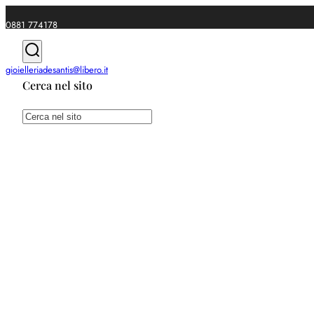
0881 774178
|
gioielleriadesantis@libero.it
Cerca nel sito
Spedizioni gratuite da €49
Cerca