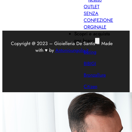
OUTLET
SENZA
CONFEZIONE
ORGINALE
Scopri e acquista
per brand
Copyright @ 2023 – Gioielleria De Santis – Made
with ♥ by
Antonioungolo.it
Bering
BIBIGI
Bronzallure
Citizen
Davite &
Delucchi
Labrioro
Marcello