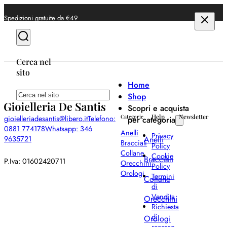
Spedizioni gratuite da €49
Cerca nel
sito
Home
Cerca
Shop
Scopri e acquista
Help
Newsletter
gioielleriadesantis@libero.it
Telefono:
Categorie
per categoria
0881 774178
Whatsapp: 346
Anelli
Privacy
Anelli
9635721
Bracciali
Policy
Collane
Cookie
Bracciali
P.Iva: 01602420711
Orecchini
Policy
Orologi
Termini
Collane
di
Vendita
Orecchini
Richiesta
di
Orologi
recesso