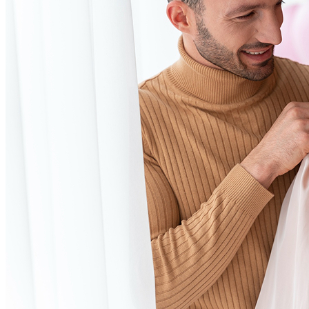
Pane
MIDO
Miluna
Pesavento
Regali per ...
Regali
per lui
Regali
per lei
De Santis Club
Black Friday
Contatti
Il mio account
Carrello