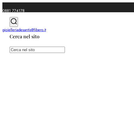
0881 774178
|
gioielleriadesantis@libero.it
Cerca nel sito
Spedizioni gratuite da €49
Cerca