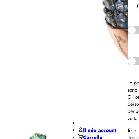
Pane
p
MIDO
Miluna
Pesavento
Regali per ...
Regali
per lui
Le pe
Regali
sono 
per lei
Gli o
De Santis Club
perso
Black Friday
perio
Contatti
volta
Il mio account
Testo
Carrello