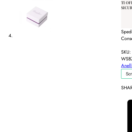
TI O
SICU
Spedi
Conse
SKU:
WSB
Anell
SHAR