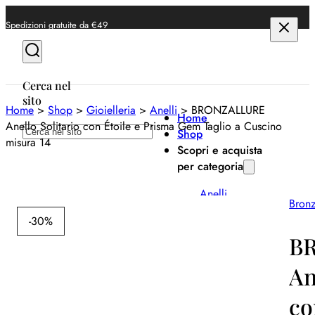
Spedizioni gratuite da €49
Cerca nel
sito
Home
>
Shop
>
Gioielleria
>
Anelli
>
BRONZALLURE
Home
Anello Solitario con Étoile e Prisma Gem Taglio a Cuscino
Cerca
Shop
misura 14
Scopri e acquista
per categoria
Anelli
Bronz
Bracciali
-30%
B
Collane
An
Orecchini
co
Orologi