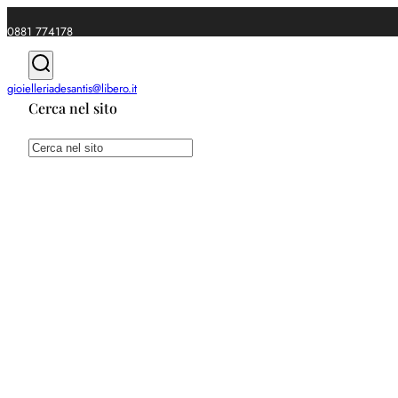
0881 774178
|
gioielleriadesantis@libero.it
Cerca nel sito
Spedizioni gratuite da €49
Cerca