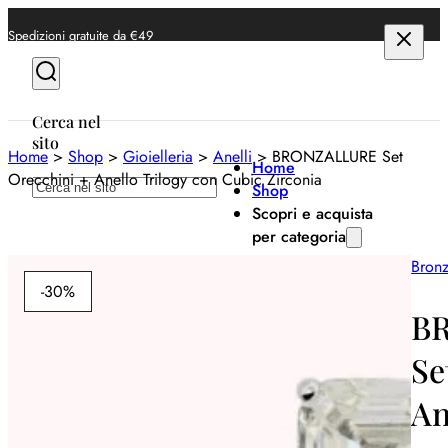
Spedizioni gratuite da €49
Cerca nel
sito
Home
>
Shop
>
Gioielleria
>
Anelli
>
BRONZALLURE Set
Home
Orecchini + Anello Trilogy con Cubic Zirconia
Cerca
Shop
Scopri e acquista
per categoria
Bronz
Anelli
-30%
Bracciali
B
Collane
Se
Orecchini
An
Orologi