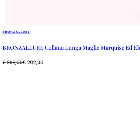
BRONZALLURE
BRONZALLURE Collana Lunga Maglie Marquise Ed Elem
€
289,00
€
202,30