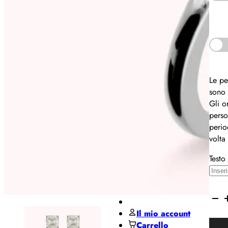
Pane
MIDO
Miluna
Pesavento
Regali per ...
Le pe
sono 
Regali
Gli o
per lui
perso
perio
volta
Regali
per lei
Testo
De Santis Club
Black Friday
Contatti
BRO
Set
Il mio account
Orecc
Carrello