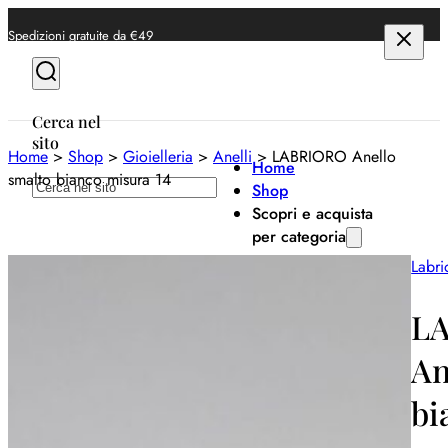
Spedizioni gratuite da €49
Cerca nel
sito
Home
>
Shop
>
Gioielleria
>
Anelli
>
LABRIORO Anello
Home
smalto bianco misura 14
Cerca
Shop
Scopri e acquista
per categoria
Labri
Anelli
Bracciali
L
Collane
An
Orecchini
bi
Orologi