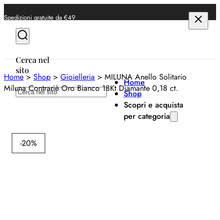
Spedizioni gratuite da €49
Cerca nel
sito
Home
>
Shop
>
Gioielleria
>
MILUNA Anello Solitario
Home
Miluna Contrariè Oro Bianco 18Kt Diamante 0,18 ct.
Cerca
Shop
Scopri e acquista
per categoria
Milu
Anelli
-20%
Bracciali
MI
Collane
So
Orecchini
Co
Orologi