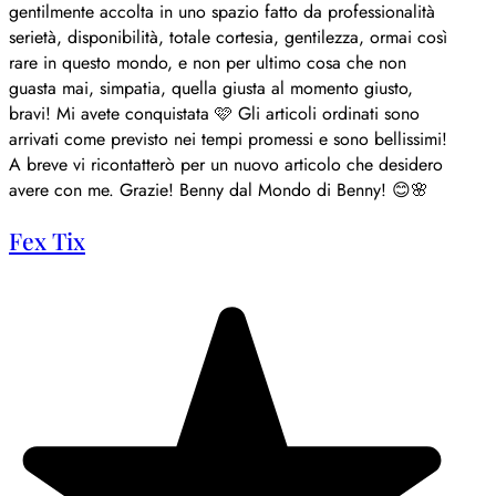
essionalità
za, ormai così
che non
 giusto,
nati sono
o bellissimi!
che desidero
nny! 😊🌸