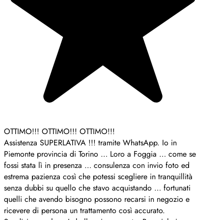
 Io in
a … come se
io foto ed
ranquillità
 fortunati
 negozio e
to.