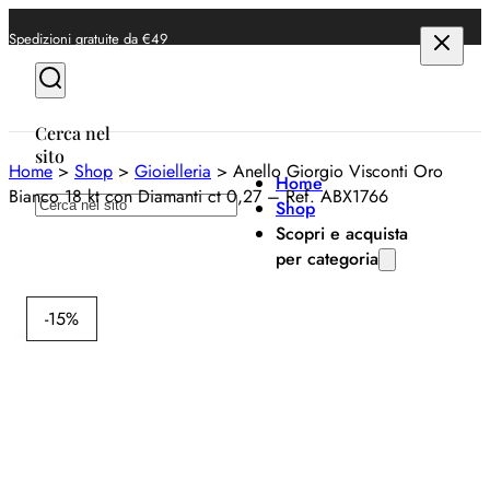
Spedizioni gratuite da €49
Cerca nel
sito
Home
>
Shop
>
Gioielleria
>
Anello Giorgio Visconti Oro
Home
Bianco 18 kt con Diamanti ct 0,27 – Ref. ABX1766
Cerca
Shop
Scopri e acquista
per categoria
GIO
Anelli
VISC
-15%
Bracciali
An
Collane
Vi
Orecchini
Bi
Orologi