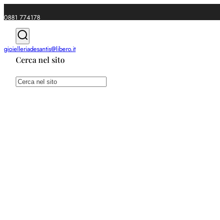
0881 774178
|
gioielleriadesantis@libero.it
Cerca nel sito
Spedizioni gratuite da €49
Cerca