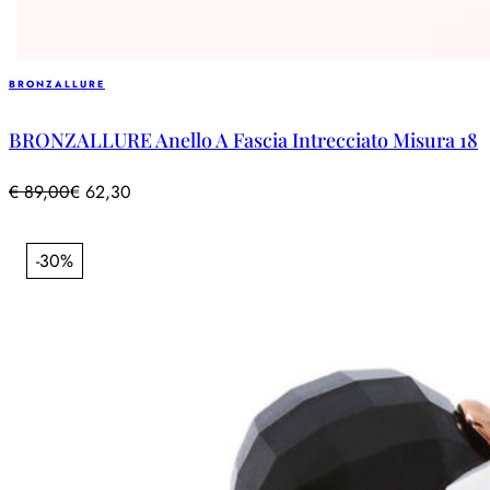
BRONZALLURE
BRONZALLURE Anello A Fascia Intrecciato Misura 18
€
89,00
€
62,30
-30%