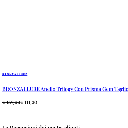
BRONZALLURE
BRONZALLURE Anello Trilogy Con Prisma Gem Taglio
€
159,00
€
111,30
Le Recensioni dei nostri clienti