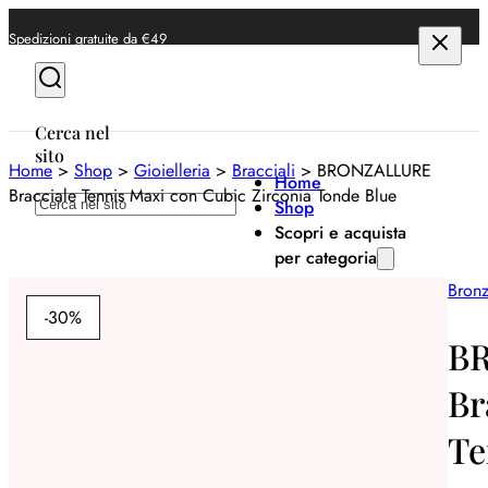
Spedizioni gratuite da €49
Cerca nel
sito
Home
>
Shop
>
Gioielleria
>
Bracciali
>
BRONZALLURE
Home
Bracciale Tennis Maxi con Cubic Zirconia Tonde Blue
Cerca
Shop
Scopri e acquista
per categoria
Bronz
Anelli
-30%
Bracciali
B
Collane
Br
Orecchini
Te
Orologi