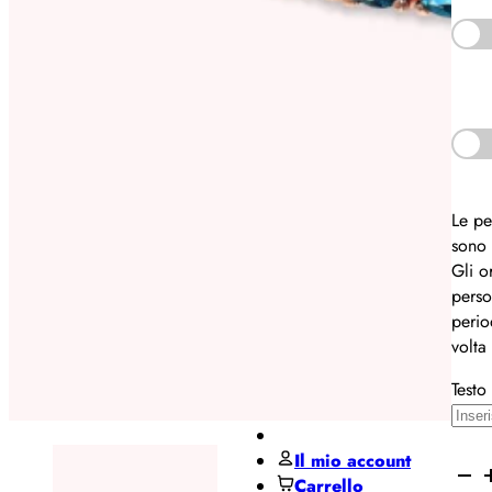
Pane
MIDO
Miluna
Pesavento
Regali per ...
Le pe
Regali
sono 
per lui
Gli o
perso
Regali
perio
per lei
volta
De Santis Club
Black Friday
Testo
Contatti
Il mio account
BRO
Carrello