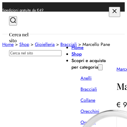
Spedizioni gratuite da €49
Cerca nel
sito
Home
>
Shop
>
Gioielleria
>
Bracciali
>
Marcello Pane
Home
Cerca
Shop
Scopri e acquista
per categoria
Marc
Anelli
Ma
Bracciali
Collane
€
9
Orecchini
Orologi