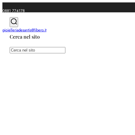
0881 774178
|
gioielleriadesantis@libero.it
Cerca nel sito
Spedizioni gratuite da €49
Cerca