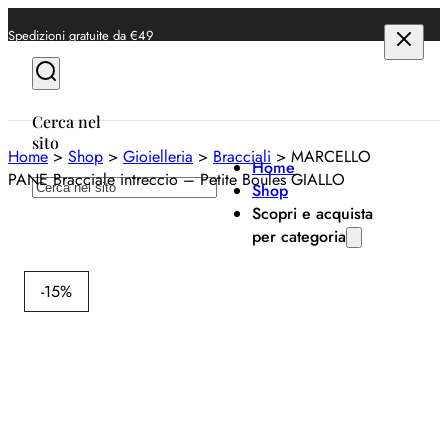
Spedizioni gratuite da €49
Cerca nel
sito
Home
>
Shop
>
Gioielleria
>
Bracciali
>
MARCELLO
Home
PANE Bracciale intreccio – Petite Boules GIALLO
Cerca
Shop
Scopri e acquista
per categoria
Marc
Anelli
-15%
Bracciali
M
Collane
PA
Orecchini
in
Orologi