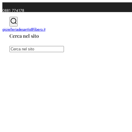
0881 774178
|
gioielleriadesantis@libero.it
Cerca nel sito
Spedizioni gratuite da €49
Cerca