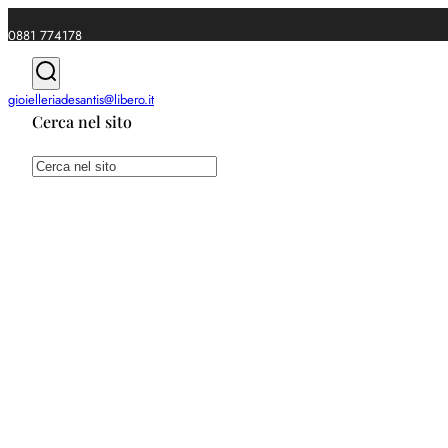
0881 774178
|
gioielleriadesantis@libero.it
Cerca nel sito
Spedizioni gratuite da €49
Cerca