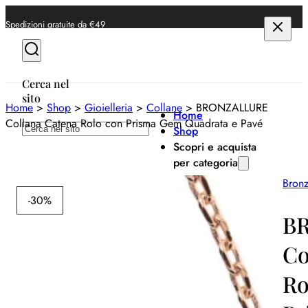
Spedizioni gratuite da €49
Cerca nel
sito
Home
>
Shop
>
Gioielleria
>
Collane
>
BRONZALLURE
Home
Collana Catena Rolo con Prisma Gem Quadrata e Pavé
Cerca
Shop
Scopri e acquista
per categoria
Bronz
Anelli
-30%
Bracciali
B
Collane
Co
Orecchini
Ro
Orologi