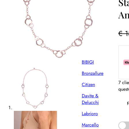
St
OUTLET
An
SENZA
CONFEZIONE
ORGINALE
€
1
Scopri e acquista
per brand
Bering
BIBIGI
Bronzallure
7 cli
Citizen
quest
Davite &
Delucchi
p
Labrioro
Marcello