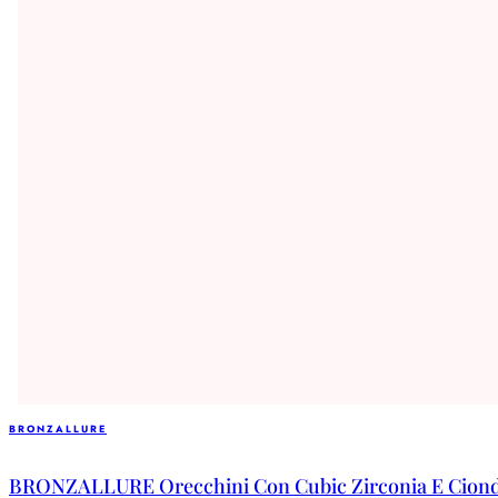
BRONZALLURE
BRONZALLURE Orecchini Con Cubic Zirconia E Ciondol