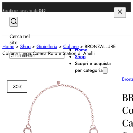
Spedizioni gratuite da €49
Cerca nel
sito
Home
>
Shop
>
Gioielleria
>
Collane
>
BRONZALLURE
Home
Collana Lunga Catena Rolo e Station di Anelli
Cerca
Shop
Scopri e acquista
per categoria
Bronz
Anelli
-30%
Bracciali
B
Collane
Co
Orecchini
Ca
Orologi