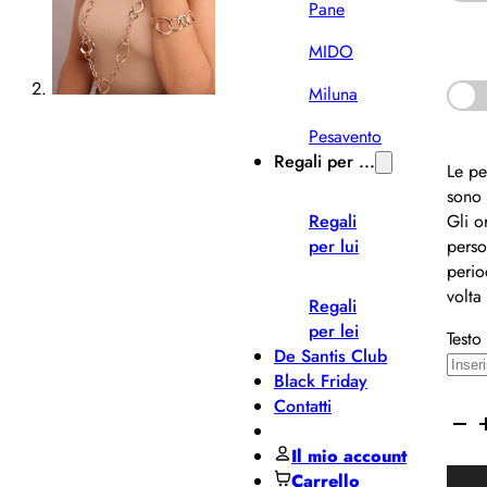
Pane
MIDO
Miluna
Pesavento
Regali per ...
Le pe
sono 
Regali
Gli o
per lui
perso
perio
volta
Regali
per lei
Testo
De Santis Club
Black Friday
Contatti
BRO
Colla
Il mio account
Lung
Carrello