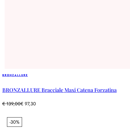
BRONZALLURE
BRONZALLURE Bracciale Maxi Catena Forzatina
€
139,00
€
97,30
-30%