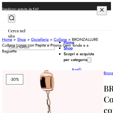
Spedizioni gratuite da €49
Cerca nel
sito
Home
>
Shop
>
Gioielleria
>
Collane
>
BRONZALLURE
Home
Collana Lunga con Pepite e Prisma Gem Tonde e a
Cerca
Shop
Baguette
Scopri e acquista
per categoria
Anelli
Bronz
Bracciali
-30%
B
Collane
Co
Orecchini
co
Orologi