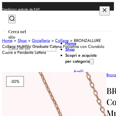
Spedizioni gratuite da €49
Cerca nel
sito
Home
>
Shop
>
Gioielleria
>
Collane
>
BRONZALLURE
Home
Collana Multifilo Graduata Catena Forzatina con Ciondolo
Cerca
Shop
Cuore e Pendente Lettera
Scopri e acquista
per categoria
Anelli
Bronz
Bracciali
-30%
B
Collane
Co
Orecchini
Mu
Orologi