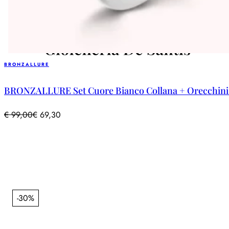
BRONZALLURE
BRONZALLURE Set Cuore Bianco Collana + Orecchini + 
€
99,00
€
69,30
-30%