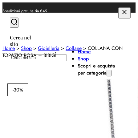
Spedizioni gratuite da €49
Cerca nel
sito
Home
>
Shop
>
Gioielleria
>
Collane
>
COLLANA CON
Home
TOPAZIO ROSA – BIBIGÌ
Cerca
Shop
Scopri e acquista
per categoria
BIBIG
Anelli
-30%
Bracciali
C
Collane
T
Orecchini
RO
Orologi