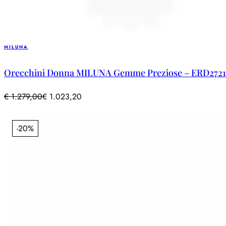
MILUNA
Orecchini Donna MILUNA Gemme Preziose – ERD2721
€
1.279,00
€
1.023,20
-20%