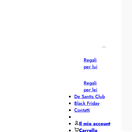
Pane
MIDO
Miluna
Pesavento
Regali per ...
Regali
per lui
Regali
per lei
De Santis Club
Black Friday
Contatti
Il mio account
Carrello