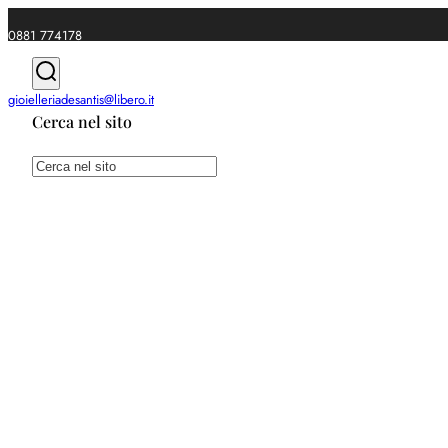
0881 774178
|
gioielleriadesantis@libero.it
Cerca nel sito
Spedizioni gratuite da €49
Cerca