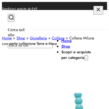
Spedizioni gratuite da €49
Cerca nel
sito
Home
>
Shop
>
Gioielleria
>
Collane
>
Collana Miluna
Home
con perle collezione Terra e Mare
Cerca
Shop
Scopri e acquista
per categoria
Milu
Anelli
Bracciali
Co
Collane
co
Orecchini
co
Orologi