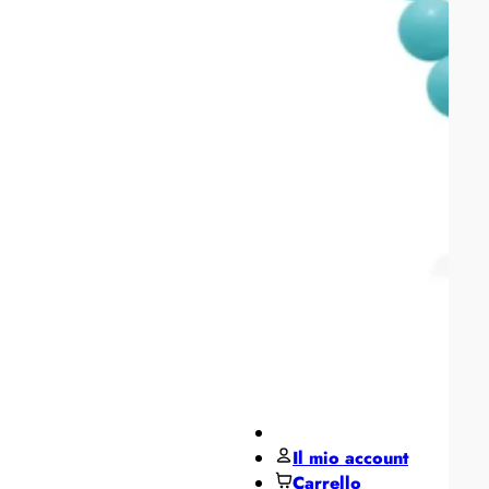
Pane
MIDO
Miluna
Pesavento
Regali per ...
Regali
per lui
Regali
per lei
De Santis Club
Black Friday
Contatti
Il mio account
Carrello