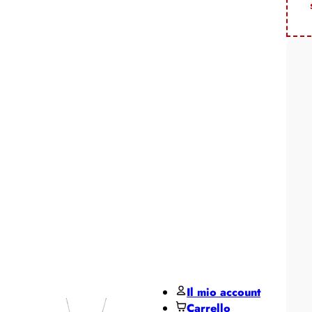
Pane
MIDO
Miluna
Pesavento
Regali per ...
Regali
per lui
Regali
per lei
De Santis Club
Black Friday
Contatti
Il mio account
Carrello