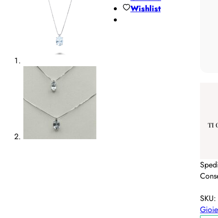
Wishlist
TI
Spedi
Conse
SKU
Gioie