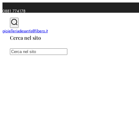
0881 774178
|
gioielleriadesantis@libero.it
Cerca nel sito
Spedizioni gratuite da €49
Cerca