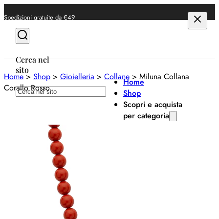
Spedizioni gratuite da €49
Cerca nel
sito
Home
>
Shop
>
Gioielleria
>
Collane
>
Miluna Collana
Home
Corallo Rosso
Cerca
Shop
Scopri e acquista
per categoria
Milu
Anelli
Bracciali
Mi
Collane
Co
Orecchini
€
1
Orologi