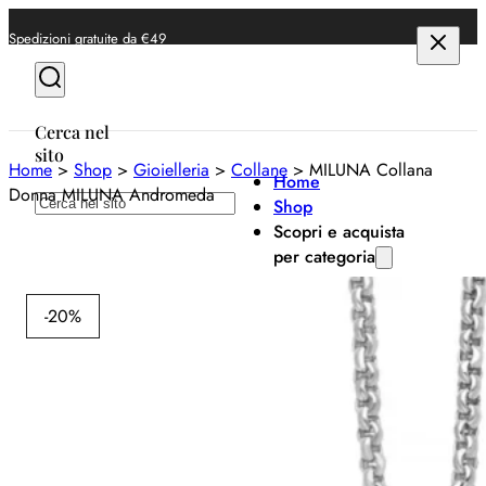
Spedizioni gratuite da €49
Cerca nel
sito
Home
>
Shop
>
Gioielleria
>
Collane
>
MILUNA Collana
Home
Donna MILUNA Andromeda
Cerca
Shop
Scopri e acquista
per categoria
Milu
Anelli
-20%
Bracciali
M
Collane
Co
Orecchini
M
Orologi