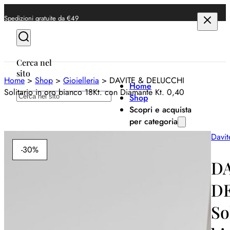
Spedizioni gratuite da €49
Cerca nel
sito
Home
>
Shop
>
Gioielleria
>
DAVITE & DELUCCHI
Home
Solitario in oro bianco 18Kt. con Diamante Kt. 0,40
Cerca
Shop
Scopri e acquista
per categoria
Davit
Anelli
-30%
Bracciali
D
Collane
D
Orecchini
So
Orologi