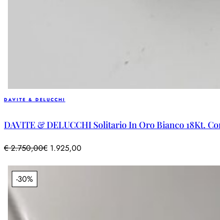
DAVITE & DELUCCHI
DAVITE & DELUCCHI Solitario In Oro Bianco 18Kt. Co
€
2.750,00
€
1.925,00
-30%