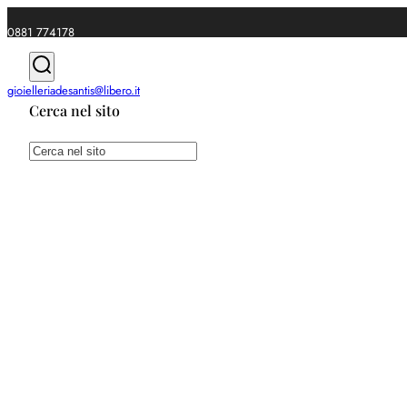
0881 774178
|
gioielleriadesantis@libero.it
Cerca nel sito
Spedizioni gratuite da €49
Cerca