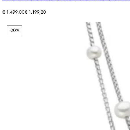
€
1.499,00
€
1.199,20
-20%