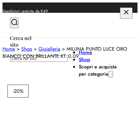
Spedizioni gratuite da €49
Cerca nel
sito
Home
>
Shop
>
Gioielleria
>
MILUNA PUNTO LUCE ORO
Home
BIANCO CON BRILLANTE KT. 0,09
Cerca
Shop
Scopri e acquista
per categoria
Milu
Anelli
-20%
Bracciali
M
Collane
P
Orecchini
O
Orologi