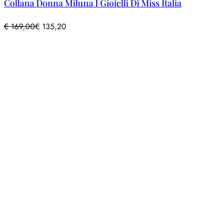
Collana Donna Miluna I Gioielli Di Miss Italia
€
169,00
€
135,20