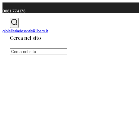
0881 774178
|
gioielleriadesantis@libero.it
Cerca nel sito
Spedizioni gratuite da €49
Cerca