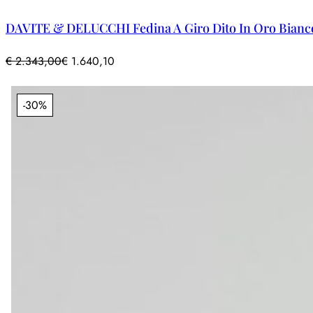
DAVITE & DELUCCHI Fedina A Giro Dito In Oro Bianco 1
€
2.343,00
€
1.640,10
-30%