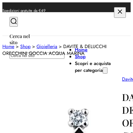
Spedizioni gratuite da €49
Cerca nel
sito
Home
>
Shop
>
Gioielleria
>
DAVITE & DELUCCHI
Home
ORECCHINI GOCCIA ACQUA MARINA
Cerca
Shop
Scopri e acquista
per categoria
Davit
Anelli
Bracciali
D
Collane
D
Orecchini
O
Orologi