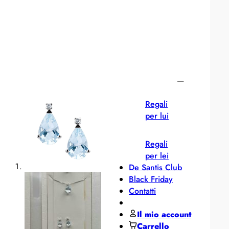
Pane
MIDO
Miluna
Pesavento
Regali per ...
Regali
per lui
Regali
per lei
De Santis Club
Black Friday
Contatti
Il mio account
Carrello