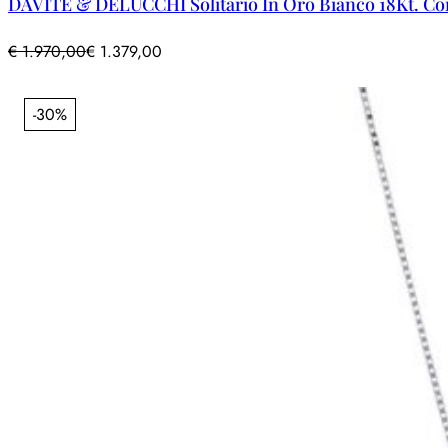
DAVITE & DELUCCHI Solitario In Oro Bianco 18Kt. Con
€
1.970,00
€
1.379,00
-30%