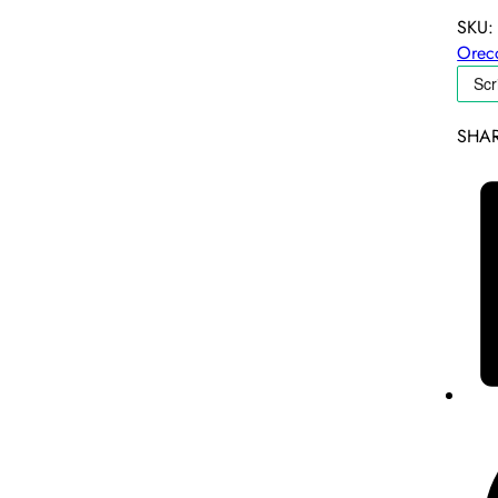
SKU
Orecc
SHAR