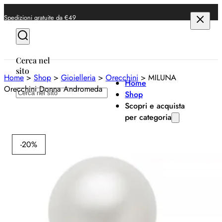
Spedizioni gratuite da €49
Cerca nel
sito
Home
>
Shop
>
Gioielleria
>
Orecchini
>
MILUNA
Home
Orecchini Donna Andromeda
Cerca
Shop
Scopri e acquista
per categoria
Milu
Anelli
-20%
Bracciali
M
Collane
Or
Orecchini
D
Orologi