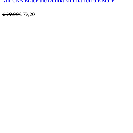
MILUNA Bracciale Donna Miluna Terra E Mare
€
99,00
€
79,20