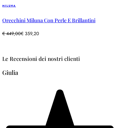
MILUNA
Orecchini Miluna Con Perle E Brillantini
€
449,00
€
359,20
Le Recensioni dei nostri clienti
Giulia