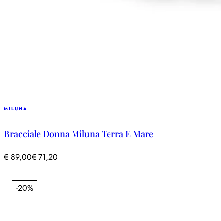
MILUNA
Bracciale Donna Miluna Terra E Mare
€
89,00
€
71,20
-20%