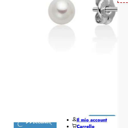
Pane
MIDO
Miluna
Pesavento
Regali per ...
Regali
per lui
Regali
per lei
De Santis Club
Black Friday
Contatti
Il mio account
Carrello