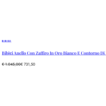
BIBIGI
Bibigi Anello Con Zaffiro In Oro Bianco E Contorno Di 
€
1.045,00
€
731,50