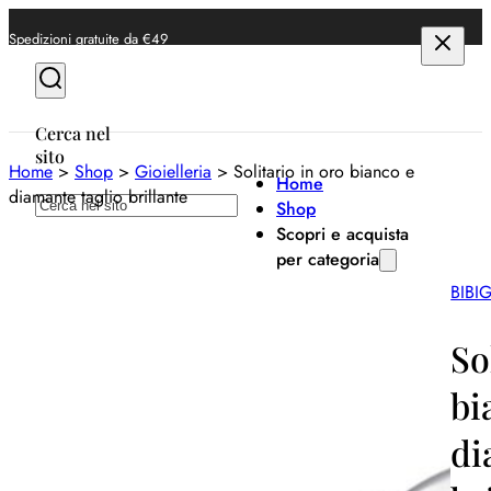
Spedizioni gratuite da €49
Cerca nel
sito
Home
>
Shop
>
Gioielleria
>
Solitario in oro bianco e
Home
diamante taglio brillante
Cerca
Shop
Scopri e acquista
per categoria
BIBIG
Anelli
Bracciali
So
Collane
bi
Orecchini
di
Orologi