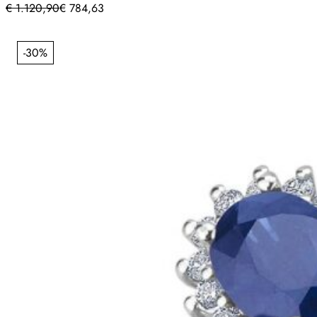
€
1.120,90
€
784,63
-30%