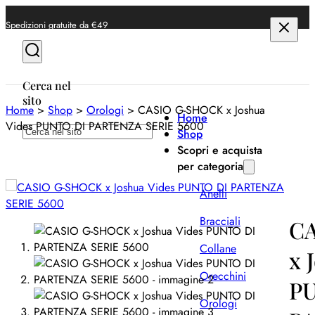
Spedizioni gratuite da €49
Cerca nel
sito
Home
>
Shop
>
Orologi
>
CASIO G-SHOCK x Joshua
Home
Vides PUNTO DI PARTENZA SERIE 5600
Cerca
Shop
Scopri e acquista
per categoria
Anelli
Bracciali
C
Collane
x 
Orecchini
P
Orologi