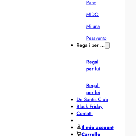
Pane
MIDO
Miluna
Pesavento
Regali per ...
Regali
per lui
Regali
per lei
De Santis Club
Black Friday
Contatti
Il mio account
Carrello