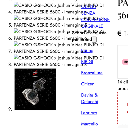
P
OUTLET
56
SENZA
CONFEZIONE
ORGINALE
€
1
Scopri e acquista
per brand
Bering
BIBIGI
Bronzallure
14 cl
Citizen
prodo
Davite &
Delucchi
Labrioro
Marcello