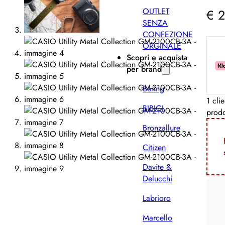
OUTLET
€
2
SENZA
CONFEZIONE
ORGINALE
Scopri e acquista
per brand
Bering
1 cli
BIBIGI
prodo
Bronzallure
Citizen
Davite &
Delucchi
Labrioro
Marcello