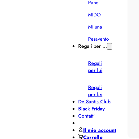
Pane
MIDO
Miluna
Pesavento
Regali per ...
Regali
per lui
Regali
per lei
De Santis Club
Black Friday
Contatti
Il mio account
Carrello