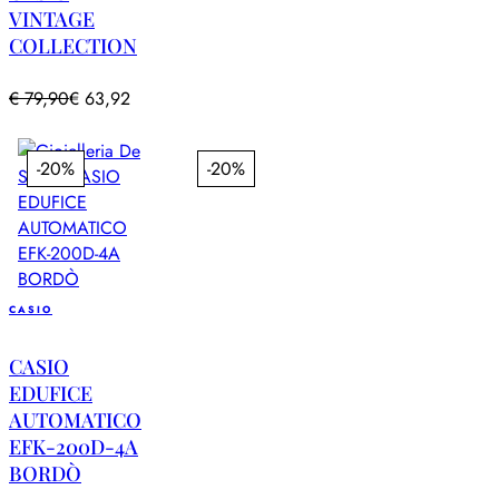
VINTAGE
COLLECTION
€
79,90
€
63,92
-20%
-20%
CASIO
CASIO
EDUFICE
AUTOMATICO
EFK-200D-4A
BORDÒ