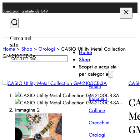
Spedizioni gratuite da €49
Cerca nel
sito
Home
>
Shop
>
Orologi
>
CASIO Utility Metal Collection
Home
GM-2100CB-3A
Cerca
Shop
Scopri e acquista
per categoria
CAS
Anelli
Bracciali
CA
Collane
Me
Orecchini
G
Orologi