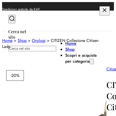
Spedizioni gratuite da €49
Cerca nel
sito
Home
>
Shop
>
Orologi
>
CITIZEN Collezione Citizen
Home
Lady
Cerca
Shop
Scopri e acquista
per categoria
Citiz
Anelli
-20%
Bracciali
CI
Collane
Co
Orecchini
Ci
Orologi