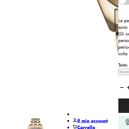
Pane
MIDO
Le pe
Miluna
sono 
Gli o
Pesavento
perso
Regali per ...
perio
volta
Regali
Testo
per lui
Regali
CITI
per lei
Colle
De Santis Club
Citiz
Black Friday
Lady
Contatti
quant
Il mio account
Carrello