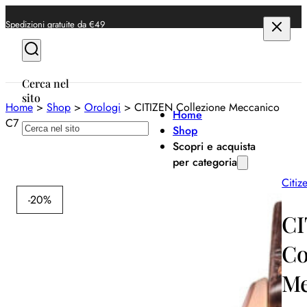
Spedizioni gratuite da €49
Cerca nel
sito
Home
>
Shop
>
Orologi
>
CITIZEN Collezione Meccanico
Home
C7
Cerca
Shop
Scopri e acquista
per categoria
Citiz
Anelli
-20%
Bracciali
CI
Collane
Co
Orecchini
Me
Orologi