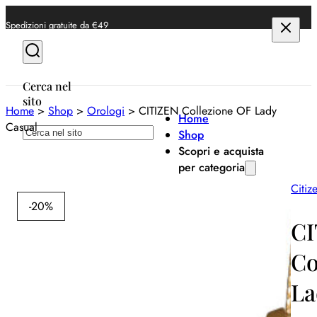
Spedizioni gratuite da €49
Cerca nel
sito
Home
>
Shop
>
Orologi
>
CITIZEN Collezione OF Lady
Home
Casual
Cerca
Shop
Scopri e acquista
per categoria
Citiz
Anelli
-20%
Bracciali
CI
Collane
Co
Orecchini
La
Orologi