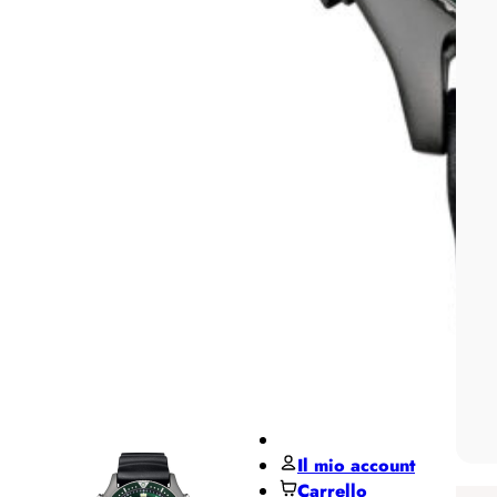
Pane
MIDO
Miluna
Pesavento
Regali per ...
Regali
per lui
Regali
per lei
De Santis Club
Black Friday
Contatti
Il mio account
Carrello