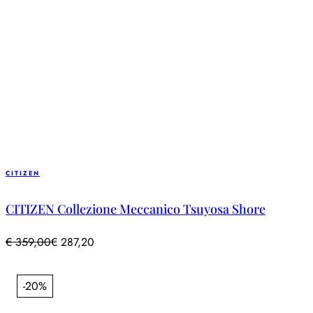
CITIZEN
CITIZEN Collezione Meccanico Tsuyosa Shore
€
359,00
€
287,20
-20%