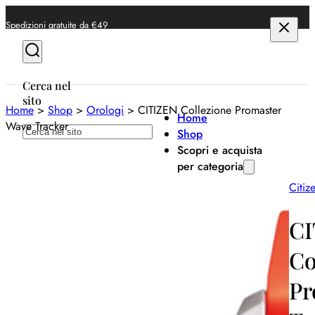
Spedizioni gratuite da €49
Cerca nel
sito
Home
>
Shop
>
Orologi
>
CITIZEN Collezione Promaster
Home
Wave Tracker
Cerca
Shop
Scopri e acquista
per categoria
Citiz
Anelli
Bracciali
CI
Collane
Co
Orecchini
Pr
Orologi