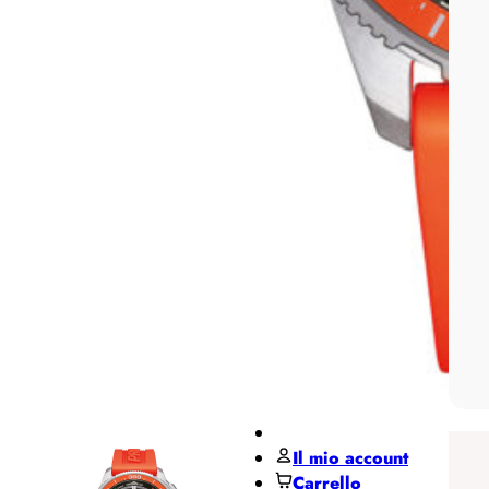
Pane
MIDO
Miluna
Pesavento
Regali per ...
Regali
per lui
Regali
per lei
De Santis Club
Black Friday
Contatti
Il mio account
Carrello