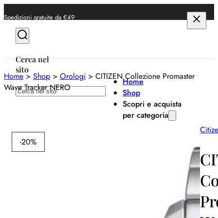
Spedizioni gratuite da €49
Cerca nel
sito
Home
>
Shop
>
Orologi
>
CITIZEN Collezione Promaster
Home
Wave Tracker NERO
Cerca
Shop
Scopri e acquista
per categoria
Citiz
Anelli
-20%
Bracciali
CI
Collane
Co
Orecchini
Pr
Orologi