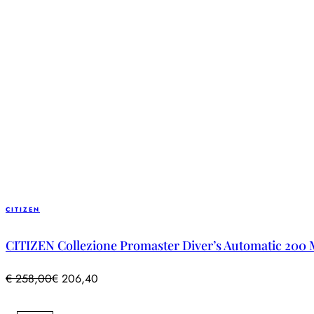
CITIZEN
CITIZEN Collezione Promaster Diver’s Automatic 200 
€
258,00
€
206,40