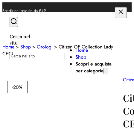
Spedizioni gratuite da €49
Cerca nel
sito
Home
>
Shop
>
Orologi
>
Citizen OF Collection Lady
Home
CECI
Cerca
Shop
Scopri e acquista
per categoria
Citiz
Anelli
-20%
Bracciali
Ci
Collane
Co
Orecchini
C
Orologi