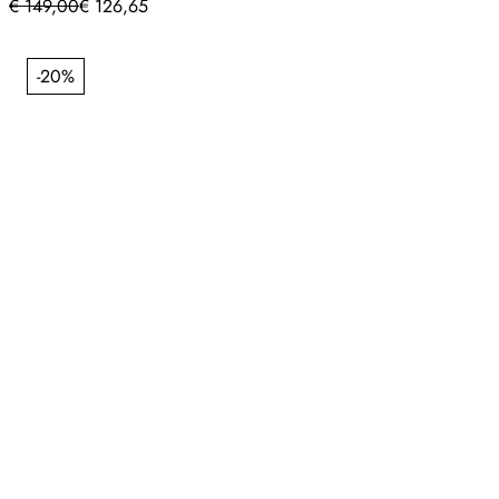
€
149,00
€
126,65
-20%