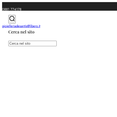
0881 774178
|
gioielleriadesantis@libero.it
Cerca nel sito
Spedizioni gratuite da €49
Cerca