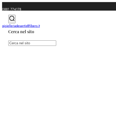
0881 774178
|
gioielleriadesantis@libero.it
Cerca nel sito
Spedizioni gratuite da €49
Cerca